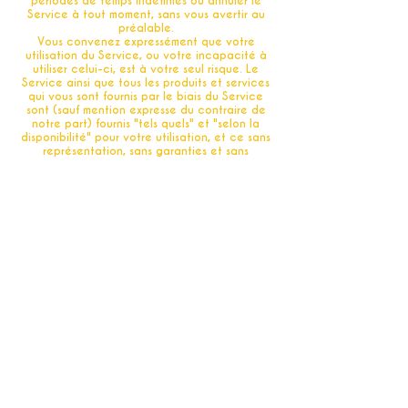
périodes de temps indéfinies ou annuler le
Service à tout moment, sans vous avertir au
préalable.
Vous convenez expressément que votre
utilisation du Service, ou votre incapacité à
utiliser celui-ci, est à votre seul risque. Le
Service ainsi que tous les produits et services
qui vous sont fournis par le biais du Service
sont (sauf mention expresse du contraire de
notre part) fournis "tels quels" et "selon la
disponibilité" pour votre utilisation, et ce sans
représentation, sans garanties et sans
conditions d'aucune sorte, expresses ou
implicites, y compris toutes les garanties
implicites de commercialisation ou de qualité
marchande, d’adaptation à un usage
particulier, de durabilité, de titre et d’absence
de contrefaçon.
carillon philippe, nos directeurs, responsables,
employés, sociétés affiliées, agents,
contractants, stagiaires, fournisseurs,
prestataires de services et concédants ne
peuvent en aucun cas être tenus
responsables de toute blessure, perte,
réclamation, ou de dommages directs,
indirects, accessoires, punitifs, spéciaux, ou
dommages consécutifs de quelque nature
qu’ils soient, incluant mais ne se limitant pas à
la perte de profits, de revenus, d’économies,
de données, aux coûts de remplacement ou