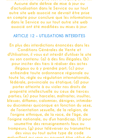
Aucune date définie de mise à jour ou
d’actualisation dans le Service ou sur tout
autre site web associé ne devrait être prise
en compte pour conclure que les informations
dans le Service ou sur tout autre site web
associé ont été modifiées ou mises à jour.
ARTICLE 12 – UTILISATIONS INTERDITES
En plus des interdictions énoncées dans les
Conditions Générales de Vente et
d’Utilisation, il vous est interdit d’utiliser le site
ou son contenu: (a) à des fins illégales; (b)
pour inciter des tiers à réaliser des actes
illégaux ou à y prendre part; (c) pour
enfreindre toute ordonnance régionale ou
toute loi, règle ou régulation internationale,
fédérale, provinciale ou étatique; (d) pour
porter atteinte à ou violer nos droits de
propriété intellectuelle ou ceux de tierces
parties; (e) pour harceler, maltraiter, insulter,
blesser, diffamer, calomnier, dénigrer, intimider
ou discriminer quiconque en fonction du sexe,
de l’orientation sexuelle, de la religion, de
l’origine ethnique, de la race, de l’âge, de
l’origine nationale, ou d’un handicap; (f) pour
soumettre des renseignements faux ou
trompeurs; (g) pour téléverser ou transmettre
des virus ou tout autre type de code
malveillant qui sera ou pourrait être utilisé de