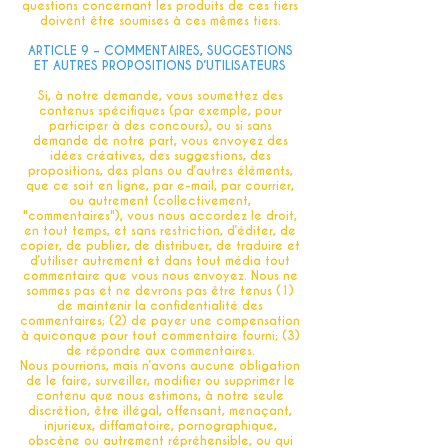
questions concernant les produits de ces tiers
doivent être soumises à ces mêmes tiers.
ARTICLE 9 – COMMENTAIRES, SUGGESTIONS
ET AUTRES PROPOSITIONS D’UTILISATEURS
Si, à notre demande, vous soumettez des
contenus spécifiques (par exemple, pour
participer à des concours), ou si sans
demande de notre part, vous envoyez des
idées créatives, des suggestions, des
propositions, des plans ou d’autres éléments,
que ce soit en ligne, par e-mail, par courrier,
ou autrement (collectivement,
"commentaires"), vous nous accordez le droit,
en tout temps, et sans restriction, d’éditer, de
copier, de publier, de distribuer, de traduire et
d’utiliser autrement et dans tout média tout
commentaire que vous nous envoyez. Nous ne
sommes pas et ne devrons pas être tenus (1)
de maintenir la confidentialité des
commentaires; (2) de payer une compensation
à quiconque pour tout commentaire fourni; (3)
de répondre aux commentaires.
Nous pourrions, mais n’avons aucune obligation
de le faire, surveiller, modifier ou supprimer le
contenu que nous estimons, à notre seule
discrétion, être illégal, offensant, menaçant,
injurieux, diffamatoire, pornographique,
obscène ou autrement répréhensible, ou qui